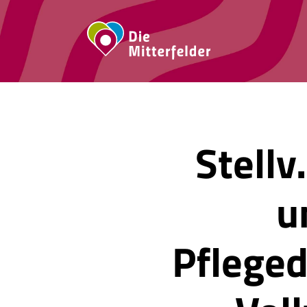
Hauptnavigat
Direkt
zum
Inhalt
Stellv
u
Pfleged